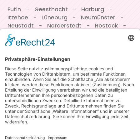
Navigation überspringen
Eutin
Geesthacht
Harburg
Itzehoe
Lüneburg
Neumünster
Neustadt
Norderstedt
Rostock
Winsen/Luhe
MEMBER-CLUB
JETZT MITGLIED WERDEN UND
VORTEILE SICHERN!
Copyright by TOP TAN |
Datenschutz
|
Impressum