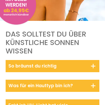
WERDEN!
ab 24,95€
monatlich kündbar
DAS SOLLTEST DU ÜBER
KÜNSTLICHE SONNEN
WISSEN
So bräunst du richtig
Was für ein Hauttyp bin ich?