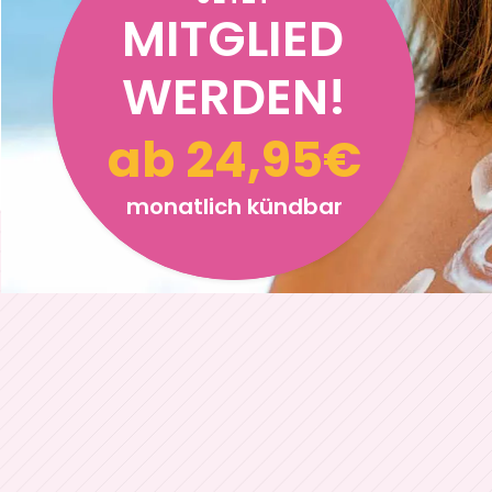
MITGLIED
WERDEN!
ab 24,95€
monatlich kündbar