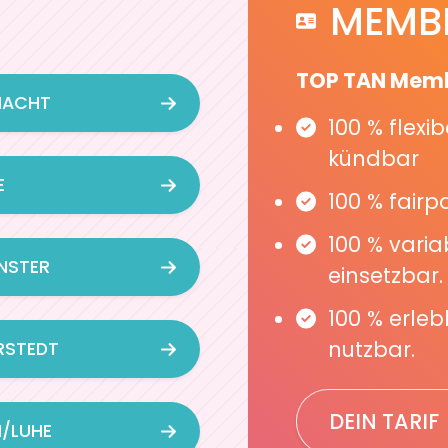
MEMB
TOP TAN Memb
HACHT
100 % flexi
kündbar
E
100 % fair
100 % varia
NSTER
einsetzbar.
100 % erleb
nutzbar.
RSTEDT
DEIN TARIF
/LUHE