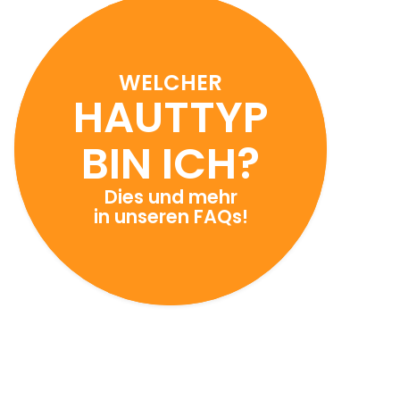
WELCHER
HAUTTYP
BIN ICH?
Dies und mehr
in unseren FAQs!