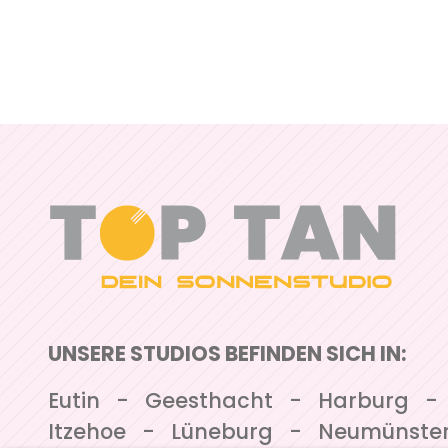
UNSERE STUDIOS BEFINDEN SICH IN:
Navigation überspringen
Eutin
Geesthacht
Harburg
Itzehoe
Lüneburg
Neumünste