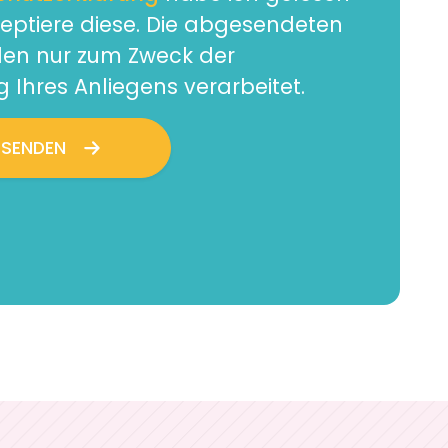
zeptiere diese. Die abgesendeten
en nur zum Zweck der
 Ihres Anliegens verarbeitet.
BSENDEN