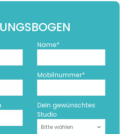
BUNGSBOGEN
Pflichtfeld
Name
*
Pflichtfeld
Mobilnummer
*
m
Dein gewünschtes
Studio