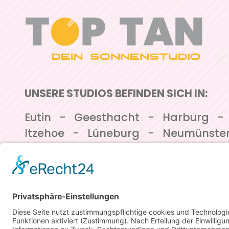
UNSERE STUDIOS BEFINDEN SICH IN:
Navigation überspringen
Eutin
Geesthacht
Harburg
Itzehoe
Lüneburg
Neumünste
Neustadt
Norderstedt
Rostoc
Winsen/Luhe