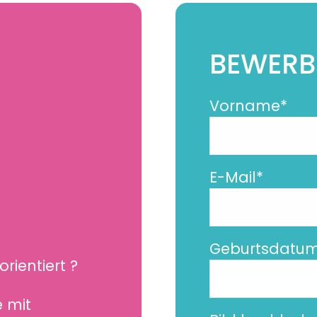
BEWER
Pflichtfeld
Vorname
*
Pflichtfeld
E-Mail
*
Geburtsdatu
rientiert ?
e mit