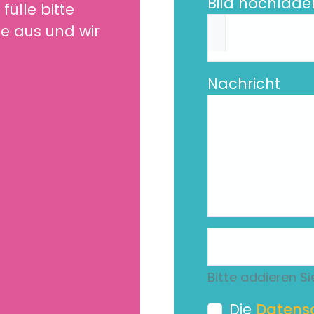
Bild hochlade
ülle bitte
e aus und wir
Nachricht
Bitte addieren Si
Die
Datens