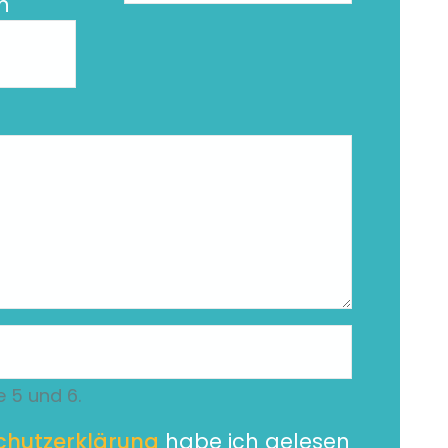
n
e 5 und 6.
chutzerklärung
habe ich gelesen